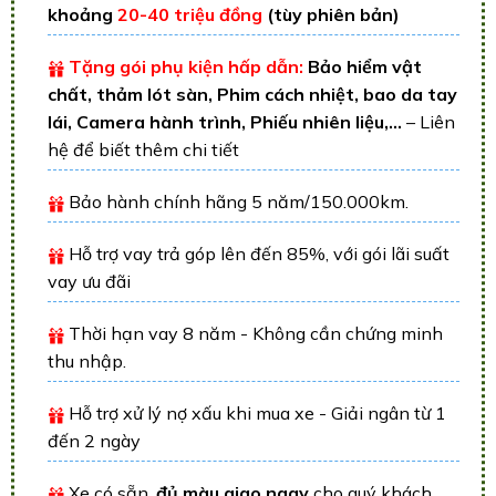
khoảng
20-40 triệu đồng
(tùy phiên bản)
Tặng gói phụ kiện hấp dẫn:
Bảo hiểm vật
chất, thảm lót sàn, Phim cách nhiệt, bao da tay
lái, Camera hành trình, Phiếu nhiên liệu,...
– Liên
hệ để biết thêm chi tiết
Bảo hành chính hãng 5 năm/150.000km.
Hỗ trợ vay trả góp lên đến 85%, với gói lãi suất
vay ưu đãi
Thời hạn vay 8 năm - Không cần chứng minh
thu nhập.
Hỗ trợ xử lý nợ xấu khi mua xe - Giải ngân từ 1
đến 2 ngày
Xe có sẵn,
đủ màu giao ngay
cho quý khách