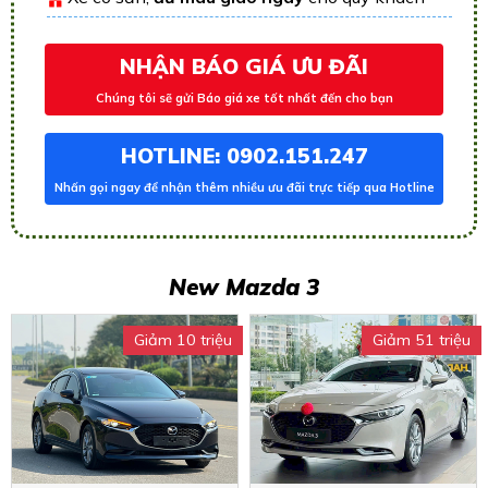
NHẬN BÁO GIÁ ƯU ĐÃI
Chúng tôi sẽ gửi Báo giá xe tốt nhất đến cho bạn
HOTLINE: 0902.151.247
Nhấn gọi ngay để nhận thêm nhiều ưu đãi trực tiếp qua Hotline
New Mazda 3
Giảm 10 triệu
Giảm 51 triệu