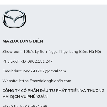
MAZDA LONG BIÊN
Showroom: 105A, Lý Sơn, Ngọc Thụy, Long Biên, Hà Nội
Phụ trách KD: 0902.151.247
Email: duccuong241202@gmail.com
Website: https://mazdalongbien5s.com
CÔNG TY CỔ PHẦN ĐẦU TƯ PHÁT TRIỂN VÀ THƯƠNG
MẠI DỊCH VỤ PHÚ XUÂN
Mã số thuế: 0105871798