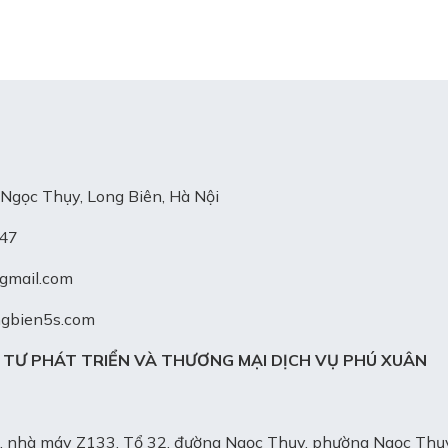
Ngọc Thụy, Long Biên, Hà Nội
247
gmail.com
ngbien5s.com
 TƯ PHÁT TRIỂN VÀ THƯƠNG MẠI DỊCH VỤ PHÚ XUÂN
u A, nhà máy Z133, Tổ 32, đường Ngọc Thụy, phường Ngọc Thụ