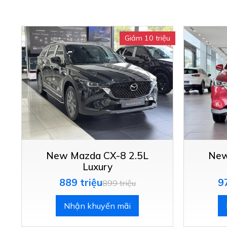
Giảm 10 triệu
New Mazda CX-8 2.5L
New
Luxury
889 triệu
9
899 triệu
Nhận khuyến mãi