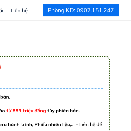
Phòng KD: 0902.151.247
ức
Liên hệ
G
 bản.
vào
từ 889 triệu đồng
tùy phiên bản.
a hành trình, Phiếu nhiên liệu,...
– Liên hệ để