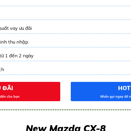
 suất vay ưu đãi
inh thu nhập.
 từ 1 đến 2 ngày
ch
 ĐÃI
HOTL
 đến cho bạn
Nhấn gọi ngay để n
New Mazda CX-8