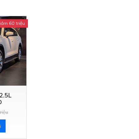
iảm 60 triệu
2.5L
D
riệu
i