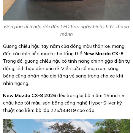
Đèn pha tích hợp dải đèn LED ban ngày hình chữ L thanh
mảnh
Gương chiếu hậu, tay nắm cửa đồng màu thân xe, mang
đến cái nhìn liền mạch cho tổng thể
New Mazda CX-8
.
Trong đó, gương chiếu hậu có tính năng chỉnh gập điện tự
động, tích hợp đèn báo rẽ. Viền cửa sổ mạ crom sáng
bóng cũng phần nào gia tăng vẻ sang trọng cho xe khi
nhìn ngang.
New Mazda CX-8 2026
đều trang bị bộ mâm 19 inch 5
chấu kép tối màu, sơn bằng công nghệ Hyper Silver kỹ
thuật cao kèm bộ lốp 225/55R19 cao cấp.