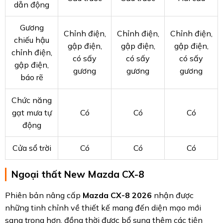
dẫn động
Gương
Chỉnh điện,
Chỉnh điện,
Chỉnh điện,
chiếu hậu
gập điện,
gập điện,
gập điện,
chỉnh điện,
có sấy
có sấy
có sấy
gập điện,
gương
gương
gương
báo rẽ
Chức năng
gạt mưa tự
Có
Có
Có
động
Cửa sổ trời
Có
Có
Có
Ngoại thất New Mazda CX-8
Phiên bản nâng cấp
Mazda CX-8 2026
nhận được
những tinh chỉnh về thiết kế mang đến diện mạo mới
sang trọng hơn, đồng thời được bổ sung thêm các tiện