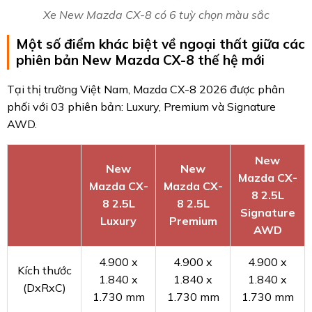
Xe New Mazda CX-8 có 6 tuỳ chọn màu sắc
Một số điểm khác biệt về ngoại thất giữa các
phiên bản New Mazda CX-8 thế hệ mới
Tại thị trường Việt Nam, Mazda CX-8 2026 được phân
phối với 03 phiên bản: Luxury, Premium và Signature
AWD.
New
New
New
Mazda CX-
Mazda CX-
Mazda CX-
8 2.5L
8 2.5L
8 2.5L
Signature
Luxury
Premium
AWD
4.900 x
4.900 x
4.900 x
Kích thước
1.840 x
1.840 x
1.840 x
(DxRxC)
1.730 mm
1.730 mm
1.730 mm